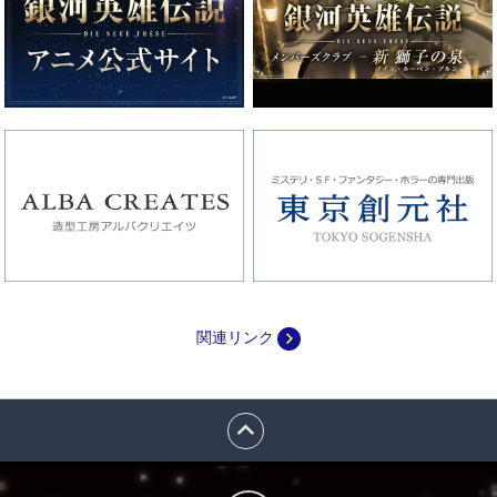
navigate_next
関連リンク
expand_less