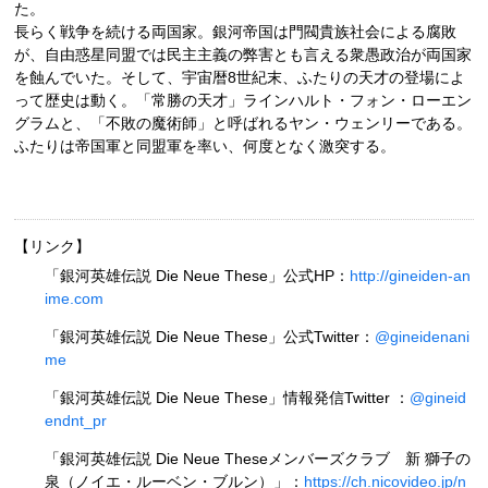
た。
長らく戦争を続ける両国家。銀河帝国は門閥貴族社会による腐敗
が、自由惑星同盟では民主主義の弊害とも言える衆愚政治が両国家
を蝕んでいた。そして、宇宙暦8世紀末、ふたりの天才の登場によ
って歴史は動く。「常勝の天才」ラインハルト・フォン・ローエン
グラムと、「不敗の魔術師」と呼ばれるヤン・ウェンリーである。
ふたりは帝国軍と同盟軍を率い、何度となく激突する。
【リンク】
「銀河英雄伝説 Die Neue These」公式HP：
http://gineiden-an
ime.com
「銀河英雄伝説 Die Neue These」公式Twitter：
@gineidenani
me
「銀河英雄伝説 Die Neue These」情報発信Twitter ：
@gineid
endnt_pr
「銀河英雄伝説 Die Neue Theseメンバーズクラブ 新 獅子の
泉（ノイエ・ルーベン・ブルン）」：
https://ch.nicovideo.jp/n