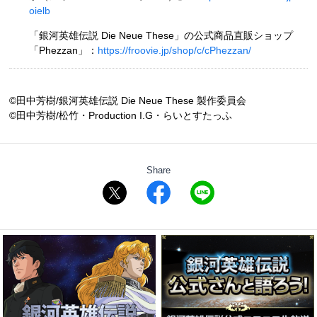
oielb
「銀河英雄伝説 Die Neue These」の公式商品直販ショップ
「Phezzan」：
https://froovie.jp/shop/c/cPhezzan/
©田中芳樹/銀河英雄伝説 Die Neue These 製作委員会
©田中芳樹/松竹・Production I.G・らいとすたっふ
Share