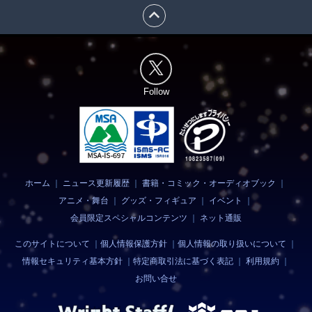
expand_less
Follow
ホーム
｜
ニュース更新履歴
｜
書籍・コミック・オーディオブック
｜
アニメ・舞台
｜
グッズ・フィギュア
｜
イベント
｜
会員限定スペシャルコンテンツ
｜
ネット通販
このサイトについて
｜
個人情報保護方針
｜
個人情報の取り扱いについて
｜
情報セキュリティ基本方針
｜
特定商取引法に基づく表記
｜
利用規約
｜
お問い合せ