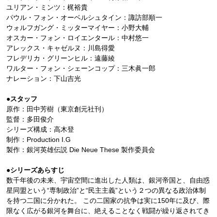
ユリアン・ミンツ：梶裕貴
パウル・フォン・オーベルシュタイン：諏訪部順一
ウォルフガング・ミッターマイヤー：小野大輔
オスカー・フォン・ロイエンタール：中村悠一
アレックス・キャゼルヌ：川島得愛
フレデリカ・グリーンヒル：遠藤綾
ワルター・フォン・シェーンコップ：三木眞一郎
ナレーション：下山吉光
●スタッフ
原作：田中芳樹（東京創元社刊）
監督：多田俊介
シリーズ構成：高木登
制作：Production I.G
製作：銀河英雄伝説 Die Neue These 製作委員会
●シリーズあらすじ
数千年後の未来、宇宙空間に進出した人類は、銀河帝国と、自由惑
星同盟という“専制政治”と“民主主義”という２つの異なる政治体制
を持つ二国に分かれた。 この二国家の抗争は実に150年に及び、際
限なく広がる銀河を舞台に、絶えることなく戦闘が繰り返されてき