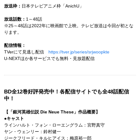
放送枠：
日本テレビアニメ枠「AnichU」
放送話数：
1～48話
※25～48話は2022年に映画館で上映。テレビ放送は今回が初とな
ります。
配信情報：
TVerにて見逃し配信
https://tver.jp/series/srjwoopkte
U-NEXTほか各サービスでも無料・見放題配信
BD全12巻好評発売中！各配信サイトでも全48話配信
中！
【「銀河英雄伝説 Die Neue These」作品概要】
●キャスト
ラインハルト・フォン・ローエングラム：宮野真守
ヤン・ウェンリー：鈴村健一
ジークフリード・キルヒアイス：梅原裕一郎