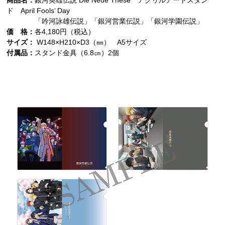
商品名：
銀河英雄伝説 Die Neue These アクリルアートスタン
ド April Fools’ Day
「吟河詠雄伝説」「銀河営業伝説」「銀河学園伝説」
価 格：
各4,180円（税込）
サイズ：
W148×H210×D3（㎜） A5サイズ
付属品：
スタンド金具（6.8㎝）2個