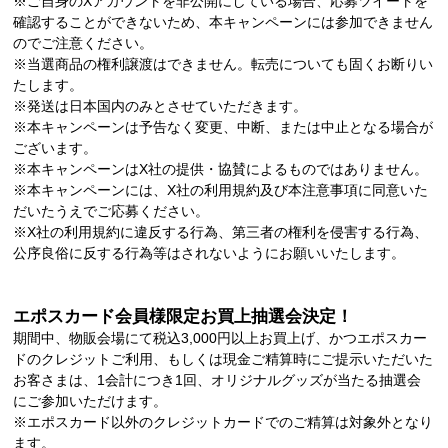
※ご自身のXアカウントを非公開にしている場合、応募ツイートを
確認することができないため、本キャンペーンには参加できません
のでご注意ください。
※当選商品の権利譲渡はできません。転売についても固くお断りい
たします。
※発送は日本国内のみとさせていただきます。
※本キャンペーンは予告なく変更、中断、または中止となる場合が
ございます。
※本キャンペーンはX社の提供・協賛によるものではありません。
※本キャンペーンには、X社の利用規約及び本注意事項に同意いた
だいたうえでご応募ください。
※X社の利用規約に違反する行為、第三者の権利を侵害する行為、
公序良俗に反する行為等はされないようにお願いいたします。
エポスカード会員様限定お買上抽選会決定！
期間中、物販会場にて税込3,000円以上お買上げ、かつエポスカー
ドのクレジットご利用、もしくは現金ご精算時にご提示いただいた
お客さまは、1会計につき1回、オリジナルグッズが当たる抽選会
にご参加いただけます。
※エポスカード以外のクレジットカードでのご精算は対象外となり
ます。