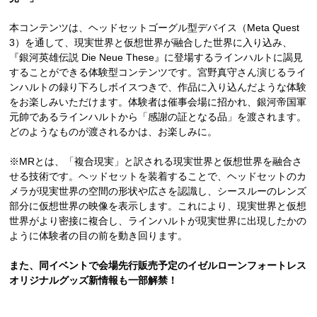
本コンテンツは、ヘッドセットゴーグル型デバイス（Meta Quest
3）を通して、現実世界と仮想世界が融合した世界に入り込み、
『銀河英雄伝説 Die Neue These』に登場するラインハルトに謁見
することができる体験型コンテンツです。宮野真守さん演じるライ
ンハルトの録り下ろしボイスつきで、作品に入り込んだような体験
をお楽しみいただけます。体験者は催事会場に招かれ、銀河帝国軍
元帥であるラインハルトから「感謝の証となる品」を渡されます。
どのようなものが渡されるかは、お楽しみに。
※MRとは、「複合現実」と訳される現実世界と仮想世界を融合さ
せる技術です。ヘッドセットを装着することで、ヘッドセットのカ
メラが現実世界の空間の形状や広さを認識し、シースルーのレンズ
部分に仮想世界の映像を表示します。これにより、現実世界と仮想
世界がより密接に複合し、ラインハルトが現実世界に出現したかの
ように体験者の目の前を動き回ります。
また、同イベントで会場先行販売予定のイゼルローンフォートレス
オリジナルグッズ新情報も一部解禁！