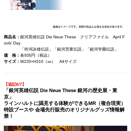
商品名：
銀河英雄伝説 Die Neue These クリアファイル April F
ools’ Day
「吟河詠雄伝説」「銀河営業伝説」「銀河学園伝説」
価 格：
各935円（税込）
サイズ：
W220×H310（㎜） A4サイズ
【追記6/7】
「銀河英雄伝説 Die Neue These 銀河の歴史展・東
京」
ラインハルトに謁見する体験ができるMR（複合現実）
特設ブースや 会場先行販売のオリジナルグッズ情報解
禁！