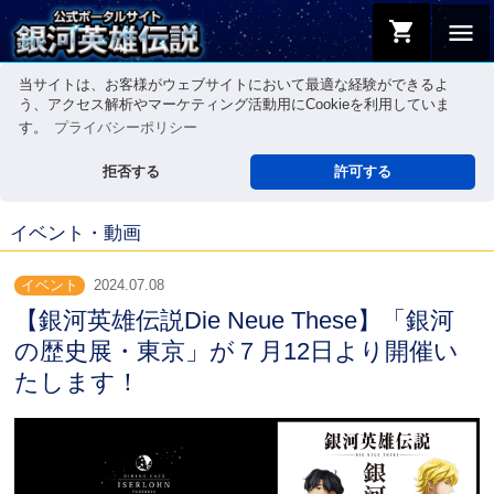
shopping_cart
menu
当サイトは、お客様がウェブサイトにおいて最適な経験ができるよ
う、アクセス解析やマーケティング活動用にCookieを利用していま
す。
プライバシーポリシー
拒否する
許可する
イベント・動画
イベント
2024.07.08
【銀河英雄伝説Die Neue These】「銀河
の歴史展・東京」が７月12日より開催い
たします！