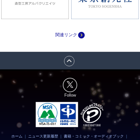
navigate_next
関連リンク
expand_less
Follow
ホーム
｜
ニュース更新履歴
｜
書籍・コミック・オーディオブック
｜