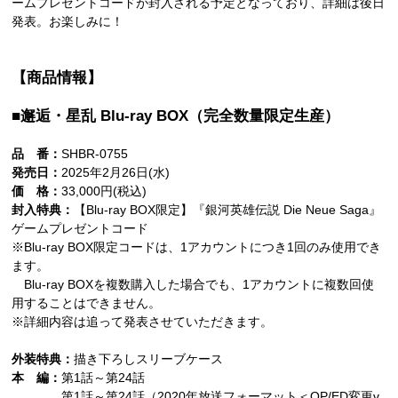
ームプレゼントコードが封入される予定となっており、詳細は後日
発表。お楽しみに！
【商品情報】
■邂逅・星乱 Blu-ray BOX（完全数量限定生産）
品 番：
SHBR-0755
発売日：
2025年2月26日(水)
価 格：
33,000円(税込)
封入特典：
【Blu-ray BOX限定】『銀河英雄伝説 Die Neue Saga』
ゲームプレゼントコード
※Blu-ray BOX限定コードは、1アカウントにつき1回のみ使用でき
ます。
Blu-ray BOXを複数購入した場合でも、1アカウントに複数回使
用することはできません。
※詳細内容は追って発表させていただきます。
外装特典：
描き下ろしスリーブケース
本 編：
第1話～第24話
第1話～第24話（2020年放送フォーマット＜OP/ED変更v