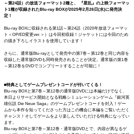
～第24話）の放送フォーマット2種と、 『星乱』の上映フォーマッ
ト1種が収録されたBlu-ray BOXが2025年2月26日(水)に発売決
定！
Blu-ray BOXに収録される第1話～第24話（2020年放送フォーマッ
ト＜OP/ED変更ver.＞）は今回初収録！ジャケットには今回のため
の描き下ろしイラストを使用しています！
さらに、通常版Blu-rayとして発売中の第7巻～第12巻と同じ内容を
収録した通常版DVDも同時発売されることが決定。通常版の第1巻
～第12巻をDVDでコンプリートすることが可能に！
■特典としてゲームプレゼントコードが付いてくる！
Blu-ray BOXと第7巻～第12巻の通常版DVDには本編だけでなく、
本日よりサービス開始となる戦略シミュレーションゲーム『銀河英
雄伝説 Die Neue Saga』のゲームプレゼントコードを封入！ゲー
ムから本作を知ってくださった方はこの機会に本編をご覧いただく
チャンス！そしてゲームをより楽しんでいただける特典になってい
ます。
Blu-ray BOXと第7巻～第12巻・通常版DVDとで、内容が異なるゲ