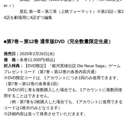
er.＞）
星乱 第一章～第三章（上映フォーマット）※第13話～第2
4話を劇場用に4話ずつ編集
■第7巻～第12巻 通常版DVD（完全数量限定生産）
発売日：
2025年2月26日(水)
価 格：
各巻11,000円(税込)
封入特典：
【DVD限定】『銀河英雄伝説 Die Neue Saga』ゲーム
プレゼントコード（第7巻～第12巻の各巻内容共通）
※DVD限定コードは、1アカウントにつき1回のみ使用できます。
（第7巻～第12巻の各巻各1回）
DVDの同じ巻を複数購入した場合でも、1アカウントに複数回使
用することはできません。
（例：第7巻を2枚購入した場合でも、1アカウントに使用できる
コードは1枚分のみとなります）
※詳細内容は追って発表させていただきます。