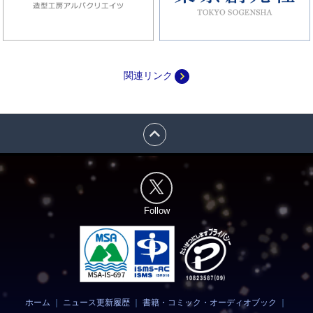
navigate_next
関連リンク
expand_less
Follow
ホーム
｜
ニュース更新履歴
｜
書籍・コミック・オーディオブック
｜