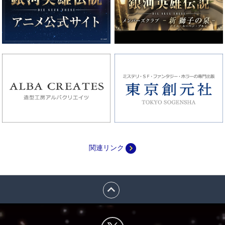
navigate_next
関連リンク
expand_less