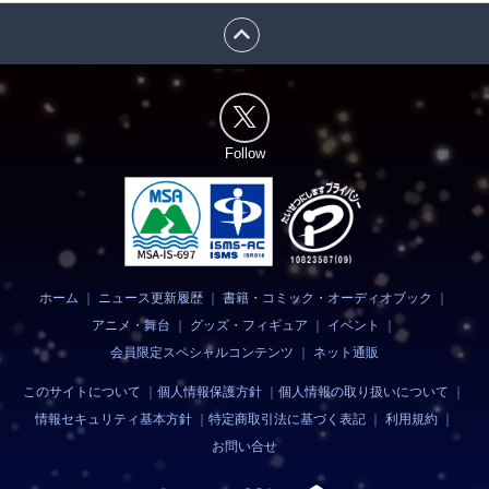
expand_less
Follow
ホーム
｜
ニュース更新履歴
｜
書籍・コミック・オーディオブック
｜
アニメ・舞台
｜
グッズ・フィギュア
｜
イベント
｜
会員限定スペシャルコンテンツ
｜
ネット通販
このサイトについて
｜
個人情報保護方針
｜
個人情報の取り扱いについて
｜
情報セキュリティ基本方針
｜
特定商取引法に基づく表記
｜
利用規約
｜
お問い合せ