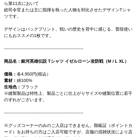
ら第11次において
総司令官または主に指揮を執った人物を対比させたデザインTシャ
ツです。
デザインはバックプリント、戦いの歴史を背中に感じる、普段使い
にもおススメの1枚です。
----------------------------------------------------
商品名：銀河英雄伝説 Tシャツ イゼルローン攻防戦（M / L XL）
価格：
各4,950円(税込）
素材：
綿100%
生地色：
ブラック
※縫製製品は特性上、製品ごとに仕上がりサイズや縫製位置に若干
のずれがございます。
----------------------------------------------------
※グッズコーナーのみのご入店はできません。階級証（ポイントカ
ード）をお持ちの方はご入店可能ですが、店舗の混雑状況により店