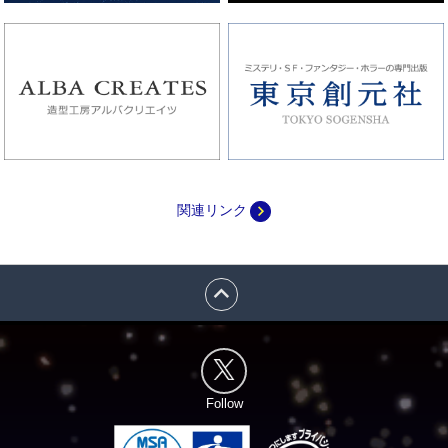
navigate_next
関連リンク
expand_less
Follow