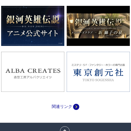
navigate_next
関連リンク
expand_less