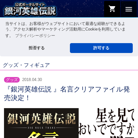
shopping_cart
menu
当サイトは、お客様がウェブサイトにおいて最適な経験ができるよ
う、アクセス解析やマーケティング活動用にCookieを利用していま
す。
プライバシーポリシー
拒否する
許可する
グッズ・フィギュア
グッズ
2018.04.30
『銀河英雄伝説 』名言クリアファイル発
売決定！