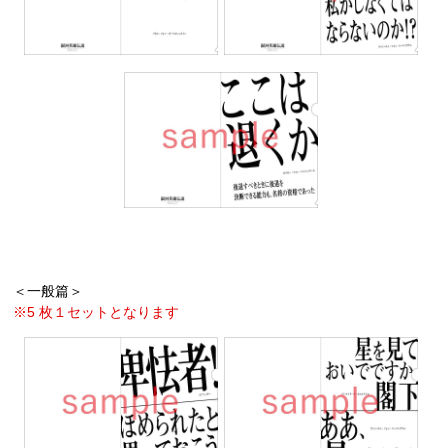
＜一般篇＞
※5 枚１セットとなります