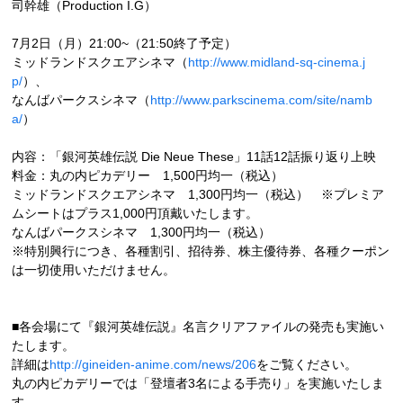
司幹雄（Production I.G）
7月2日（月）21:00~（21:50終了予定）
ミッドランドスクエアシネマ（
http://www.midland-sq-cinema.j
p/
）、
なんばパークスシネマ（
http://www.parkscinema.com/site/namb
a/
）
内容：「銀河英雄伝説 Die Neue These」11話12話振り返り上映
料金：丸の内ピカデリー 1,500円均一（税込）
ミッドランドスクエアシネマ 1,300円均一（税込） ※プレミア
ムシートはプラス1,000円頂戴いたします。
なんばパークスシネマ 1,300円均一（税込）
※特別興行につき、各種割引、招待券、株主優待券、各種クーポン
は一切使用いただけません。
■各会場にて『銀河英雄伝説』名言クリアファイルの発売も実施い
たします。
詳細は
http://gineiden-anime.com/news/206
をご覧ください。
丸の内ピカデリーでは「登壇者3名による手売り」を実施いたしま
す。