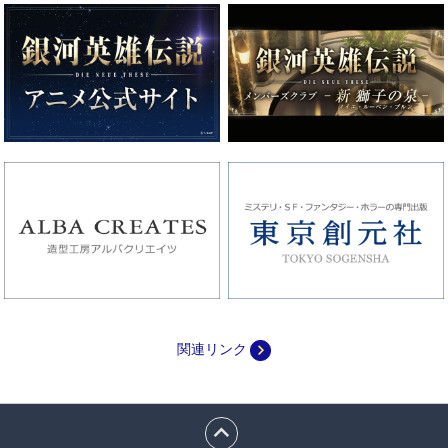
navigate_next
関連リンク
expand_less