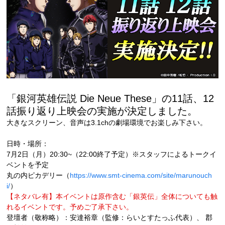
「銀河英雄伝説 Die Neue These」の11話、12
話振り返り上映会の実施が決定しました。
大きなスクリーン、音声は3.1chの劇場環境でお楽しみ下さい。
日時・場所：
7月2日（月）20:30~（22:00終了予定）※スタッフによるトークイ
ベントを予定
丸の内ピカデリー（
https://www.smt-cinema.com/site/marunouch
i/
）
【ネタバレ有】本イベントは原作含む「銀英伝」全体についても触
れるイベントです。予めご了承下さい。
登壇者（敬称略）：安達裕章（監修：らいとすたっふ代表）、 郡