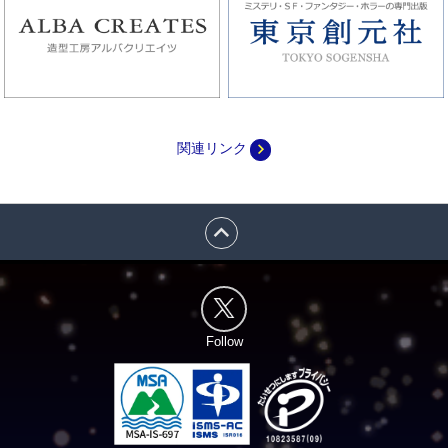
navigate_next
関連リンク
expand_less
Follow