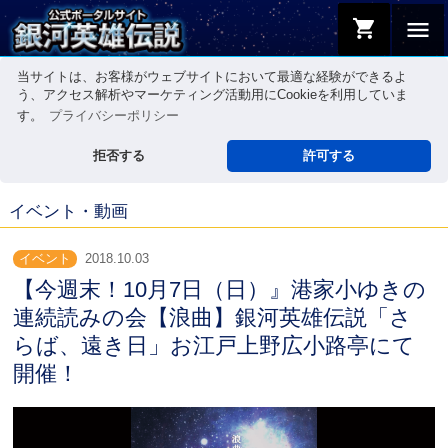
shopping_cart
menu
当サイトは、お客様がウェブサイトにおいて最適な経験ができるよ
う、アクセス解析やマーケティング活動用にCookieを利用していま
す。
プライバシーポリシー
拒否する
許可する
イベント・動画
イベント
2018.10.03
【今週末！10月7日（日）』港家小ゆきの
連続読みの会【浪曲】銀河英雄伝説「さ
らば、遠き日」お江戸上野広小路亭にて
開催！