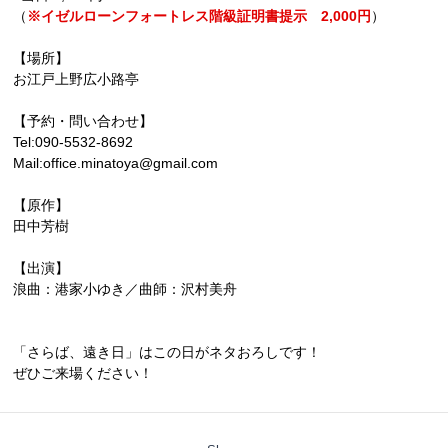
（
※イゼルローンフォートレス階級証明書提示 2,000円
）
【場所】
お江戸上野広小路亭
【予約・問い合わせ】
Tel:090-5532-8692
Mail:office.minatoya@gmail.com
【原作】
田中芳樹
【出演】
浪曲：港家小ゆき／曲師：沢村美舟
「さらば、遠き日」はこの日がネタおろしです！
ぜひご来場ください！