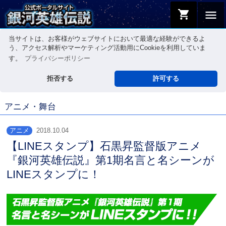
shopping_cart
menu
当サイトは、お客様がウェブサイトにおいて最適な経験ができるよ
う、アクセス解析やマーケティング活動用にCookieを利用していま
す。
プライバシーポリシー
拒否する
許可する
アニメ・舞台
アニメ
2018.10.04
【LINEスタンプ】石黒昇監督版アニメ
『銀河英雄伝説』第1期名言と名シーンが
LINEスタンプに！