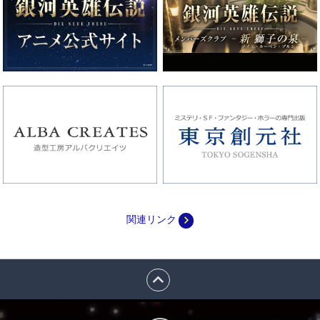
navigate_next
関連リンク
expand_less