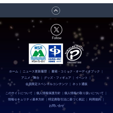
expand_less
Follow
ホーム
｜
ニュース更新履歴
｜
書籍・コミック・オーディオブック
｜
アニメ・舞台
｜
グッズ・フィギュア
｜
イベント
｜
会員限定スペシャルコンテンツ
｜
ネット通販
このサイトについて
｜
個人情報保護方針
｜
個人情報の取り扱いについて
｜
情報セキュリティ基本方針
｜
特定商取引法に基づく表記
｜
利用規約
｜
お問い合せ