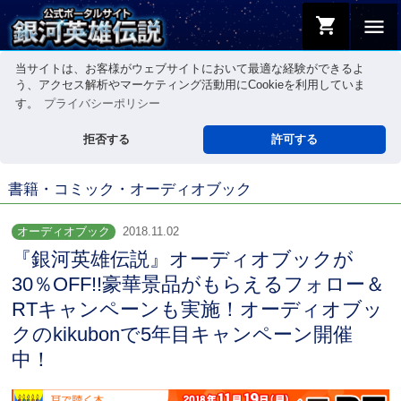
shopping_cart
menu
当サイトは、お客様がウェブサイトにおいて最適な経験ができるよ
う、アクセス解析やマーケティング活動用にCookieを利用していま
す。
プライバシーポリシー
拒否する
許可する
書籍・コミック・オーディオブック
オーディオブック
2018.11.02
『銀河英雄伝説』オーディオブックが
30％OFF!!豪華景品がもらえるフォロー＆
RTキャンペーンも実施！オーディオブッ
クのkikubonで5年目キャンペーン開催
中！