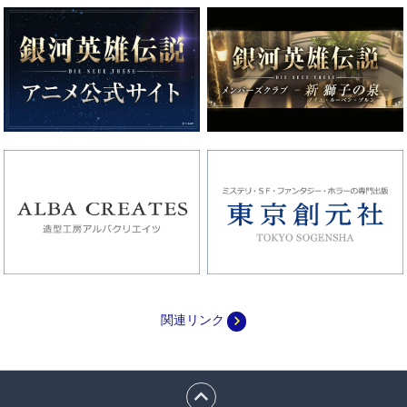
navigate_next
関連リンク
expand_less