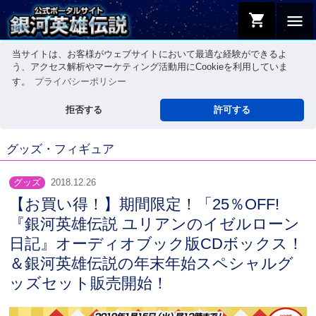
shopping_cart
menu
当サイトは、お客様がウェブサイトにおいて最適な経験ができるよ
う、アクセス解析やマーケティング活動用にCookieを利用していま
す。
プライバシーポリシー
拒否する
許可する
グッズ・フィギュア
グッズ
2018.12.26
【お買い得！】期間限定！「25％OFF!
『銀河英雄伝説 ユリアンのイゼルローン
日記』オーディオブック版CDボックス！
＆銀河英雄伝説の年末年始スペシャルグ
ッズセット販売開始！