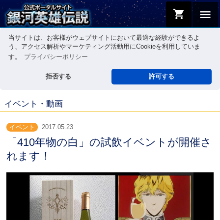
shopping_cart
menu
当サイトは、お客様がウェブサイトにおいて最適な経験ができるよ
う、アクセス解析やマーケティング活動用にCookieを利用していま
す。
プライバシーポリシー
拒否する
許可する
イベント・動画
イベント
2017.05.23
「410年物の白」の試飲イベントが開催さ
れます！