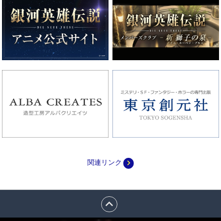
navigate_next
関連リンク
expand_less