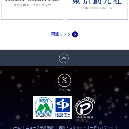
navigate_next
関連リンク
expand_less
Follow
ホーム
｜
ニュース更新履歴
｜
書籍・コミック・オーディオブック
｜