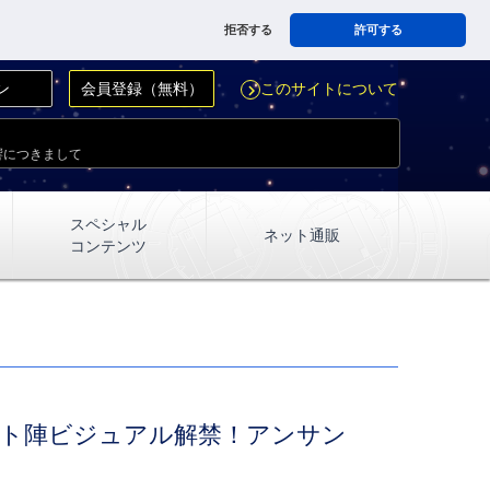
拒否する
許可する
ン
会員登録（無料）
このサイトについて
navigate_next
響につきまして
スペシャル
ネット通販
コンテンツ
キャスト陣ビジュアル解禁！アンサン