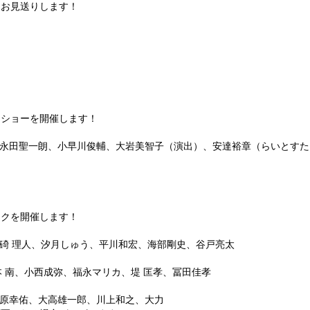
をお見送りします！
クショーを開催します！
先生、永田聖一朗、小早川俊輔、大岩美智子（演出）、安達裕章（らいとす
ークを開催します！
輔、碕 理人、汐月しゅう、平川和宏、海部剛史、谷戸亮太
釣本 南、小西成弥、福永マリカ、堤 匡孝、冨田佳孝
、米原幸佑、大高雄一郎、川上和之、大力