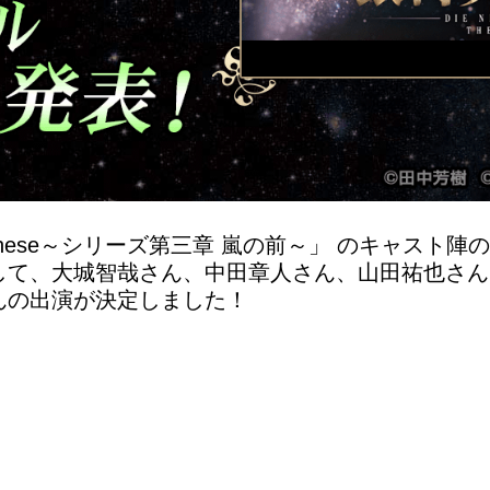
e These～シリーズ第三章 嵐の前～」 のキャスト
して、大城智哉さん、中田章人さん、山田祐也さん
んの出演が決定しました！