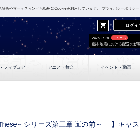
解析やマーケティング活動用にCookieを利用しています。
プライバシーポリシー
shopping_cart
ログイ
2026.07.29
ニュース
熊本地震における配送の影
・フィギュア
アニメ・舞台
イベント・動画
ue These～シリーズ第三章 嵐の前～」 】