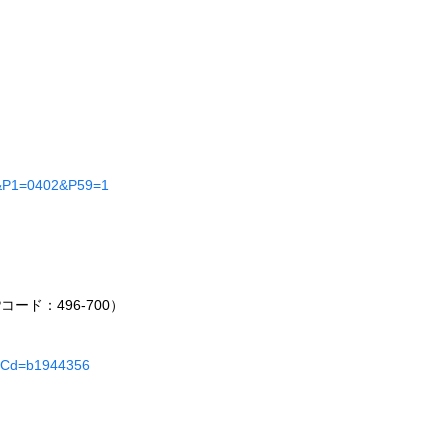
01&P1=0402&P59=1
ード：496-700）
dleCd=b1944356