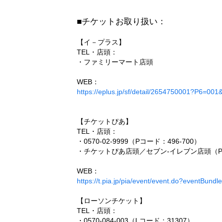
■チケットお取り扱い：
【イ－プラス】
TEL・店頭：
・ファミリーマート店頭
WEB：
https://eplus.jp/sf/detail/2654750001?P6=0
【チケットぴあ】
TEL・店頭：
・0570-02-9999（Pコード：496-700）
・チケットぴあ店頭／セブン-イレブン店頭（Pコ
WEB：
https://t.pia.jp/pia/event/event.do?eventBun
【ローソンチケット】
TEL・店頭：
・0570-084-003（Lコード：31307）