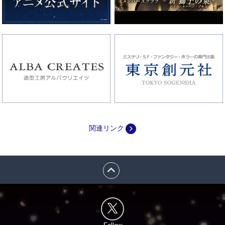
navigate_next
関連リンク
expand_less