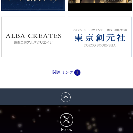
navigate_next
関連リンク
expand_less
Follow