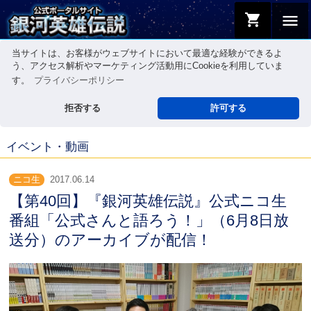
shopping_cart
menu
当サイトは、お客様がウェブサイトにおいて最適な経験ができるよ
う、アクセス解析やマーケティング活動用にCookieを利用していま
す。
プライバシーポリシー
拒否する
許可する
イベント・動画
ニコ生
2017.06.14
【第40回】『銀河英雄伝説』公式ニコ生
番組「公式さんと語ろう！」（6月8日放
送分）のアーカイブが配信！