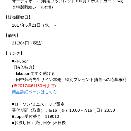
オーディオCD（特製ブックレット100頁 + ポストカード 5枚
＆特製蒔絵シール付!!）
【販売開始日】
2017年6月21日（水）～
【価格】
21,384円（税込)
【リンク】
■kikubon
【購入特典】
・kikubonですぐ聴ける
・田中芳樹先生サイン本他、特別プレゼント抽選への応募権利
(
※2017年6月30日まで
)
商品詳細ページはこちら
■ローソン/ミニストップ限定
受付期間（取寄）：6/16（金）10:00～7/16（日）23:30
■Loppi受付番号：119010
■お渡し日：受付日から6日後