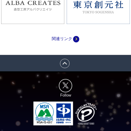
navigate_next
関連リンク
expand_less
Follow