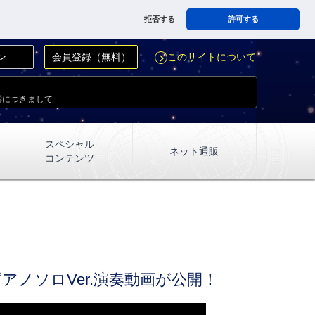
拒否する
許可する
ン
会員登録（無料）
このサイトについて
navigate_next
響につきまして
スペシャル
ネット通販
コンテンツ
マピアノソロVer.演奏動画が公開！