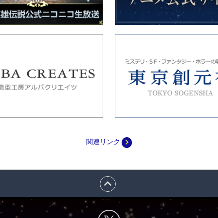
navigate_next
関連リンク
expand_less