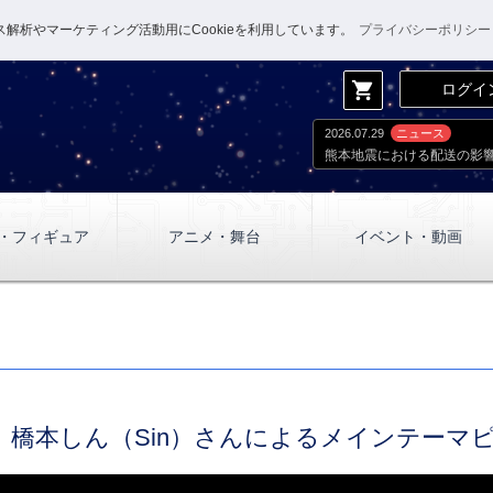
解析やマーケティング活動用にCookieを利用しています。
プライバシーポリシー
shopping_cart
ログイ
2026.07.29
ニュース
熊本地震における配送の影
・フィギュア
アニメ・舞台
イベント・動画
hese】橋本しん（Sin）さんによるメインテー