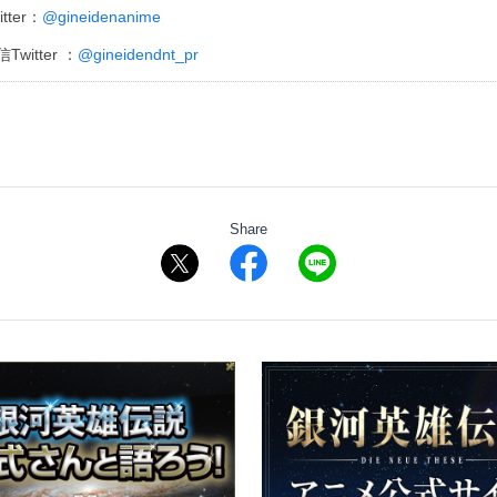
tter：
@gineidenanime
witter ：
@gineidendnt_pr
Share