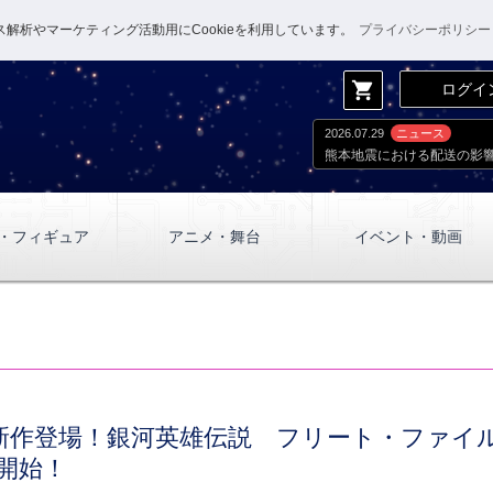
解析やマーケティング活動用にCookieを利用しています。
プライバシーポリシー
shopping_cart
ログイ
2026.07.29
ニュース
熊本地震における配送の影
・フィギュア
アニメ・舞台
イベント・動画
新作登場！銀河英雄伝説 フリート・ファイ
販開始！