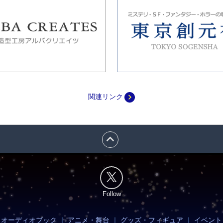
navigate_next
関連リンク
expand_less
Follow
・オーディオブック
｜
アニメ・舞台
｜
グッズ・フィギュア
｜
イベント