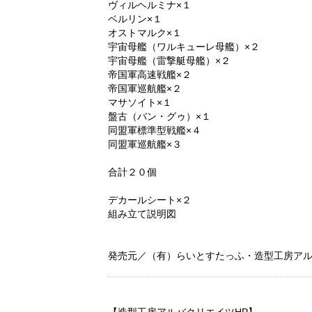
ヴィルヘルミナ×１
ベルリン×１
オストマルク×１
宇宙母艦（ワルキューレ母艦）×２
宇宙母艦（雷撃艇母艦）×２
帝国軍高速戦艦×２
帝国軍巡航艦×２
マサソイト×１
盤古（バン・グゥ）×１
同盟軍標準型戦艦×４
同盟軍巡航艦×３
合計２０個
デカールシート×２
組み立て説明図
発売元／（有）らいとすたっふ・造型工房ア
【造型工房アルバクリエイツHP】