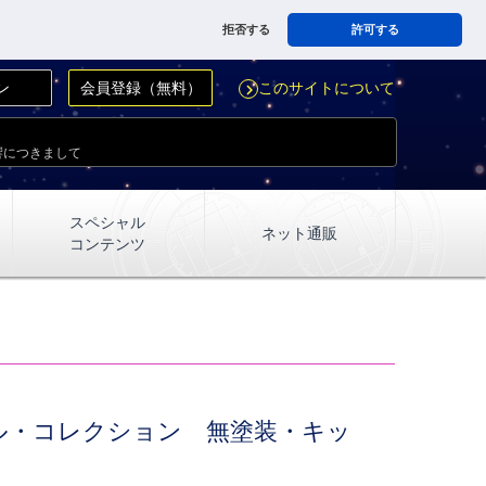
拒否する
許可する
ン
会員登録（無料）
このサイトについて
navigate_next
響につきまして
スペシャル
ネット通販
コンテンツ
ル・コレクション 無塗装・キッ