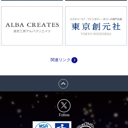
navigate_next
関連リンク
expand_less
Follow