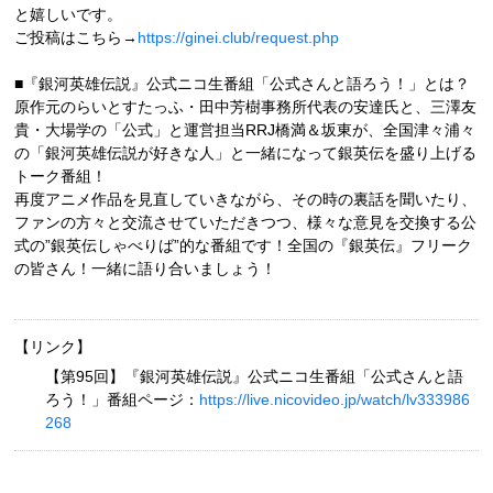
と嬉しいです。
ご投稿はこちら→
https://ginei.club/request.php
■『銀河英雄伝説』公式ニコ生番組「公式さんと語ろう！」とは？
原作元のらいとすたっふ・田中芳樹事務所代表の安達氏と、三澤友
貴・大場学の「公式」と運営担当RRJ橋満＆坂東が、全国津々浦々
の「銀河英雄伝説が好きな人」と一緒になって銀英伝を盛り上げる
トーク番組！
再度アニメ作品を見直していきながら、その時の裏話を聞いたり、
ファンの方々と交流させていただきつつ、様々な意見を交換する公
式の”銀英伝しゃべりば”的な番組です！全国の『銀英伝』フリーク
の皆さん！一緒に語り合いましょう！
【リンク】
【第95回】『銀河英雄伝説』公式ニコ生番組「公式さんと語
ろう！」番組ページ：
https://live.nicovideo.jp/watch/lv333986
268