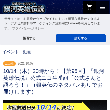
shopping_cart
menu
当サイトは、お客様がウェブサイトにおいて最適な経験ができるよ
う、アクセス解析やマーケティング活動用にCookieを利用していま
す。
プライバシーポリシー
拒否する
許可する
イベント・動画
ニコ生
2021.10.07
10/14（木）20時から！【第95回】『銀河
英雄伝説』公式ニコ生番組「公式さんと
語ろう！」（銀英伝のネタバレありでお
届けします）