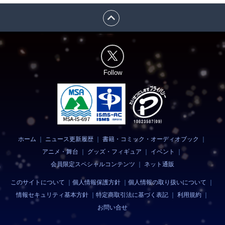
expand_less
Follow
ホーム
｜
ニュース更新履歴
｜
書籍・コミック・オーディオブック
｜
アニメ・舞台
｜
グッズ・フィギュア
｜
イベント
｜
会員限定スペシャルコンテンツ
｜
ネット通販
このサイトについて
｜
個人情報保護方針
｜
個人情報の取り扱いについて
｜
情報セキュリティ基本方針
｜
特定商取引法に基づく表記
｜
利用規約
｜
お問い合せ