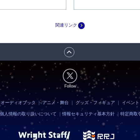
navigate_next
関連リンク
expand_less
Follow
・オーディオブック
｜
アニメ・舞台
｜
グッズ・フィギュア
｜
イベント
個人情報の取り扱いについて
｜
情報セキュリティ基本方針
｜
特定商取