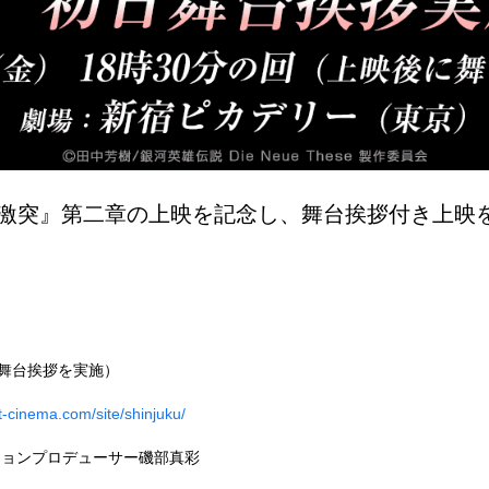
These 激突』第二章の上映を記念し、舞台挨拶付き
に舞台挨拶を実施）
t-cinema.com/site/shinjuku/
ションプロデューサー磯部真彩