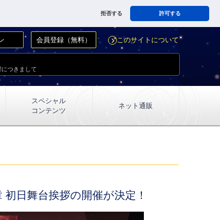
拒否する
許可する
ン
会員登録（無料）
このサイトについて
navigate_next
響につきまして
スペシャル
ネット通販
コンテンツ
』第二章 初日舞台挨拶の開催が決定！