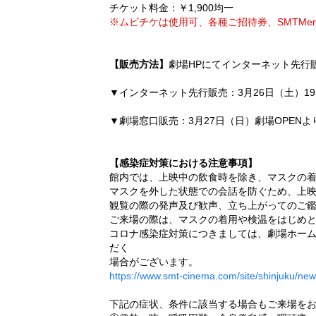
チケット料金：￥1,900均一
※ムビチケは使用可、各種ご招待券、SMTMe
【販売方法】
劇場HPにてインターネット先行
▼インターネット先行販売：3月26日（土）19
▼劇場窓口販売：3月27日（日）劇場OPEN
【感染症対策における注意事項】
館内では、上映中の飲食時を除き、マスクの
マスクを外した状態での会話を防ぐため、上
観覧の際の発声及び歓声、立ち上がってのご
ご来場の際は、マスクの着用や検温をはじめ
コロナ感染症対策につきましては、劇場ホー
だく
場合がございます。
https://www.smt-cinema.com/site/shinjuku/new
下記の症状、条件に該当する場合もご来場を