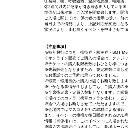
①発熱、咳、呼吸困難、全身倦怠感、咽頭痛
②2週間以内に感染が引き続き拡大している国
準備が出来次第、ご入場を開始致します。開
ご入場に関しては、係の者の指示に従い、前
当日までの情勢により、上記対応が変更にな
状況により、止む無くイベントを中止させて
【注意事項】
※特別興行につき、招待券・株主券・SMT M
※オンライン販売でご購入の場合は、クレジ
※チケットの購入制限枚数はおひとり様につき
※先着販売となりますため、規定枚数に達し
※お電話でのご予約は承っておりません。
※転売・転用目的の購入は固くお断り致しま
※いかなる事情が生じましても、ご購入後の
※全席指定席・定員入替制となります。ご鑑
※場内でのカメラ（携帯カメラを含む）、ビ
※途中入場はお断りさせていただきますので
※会場内ではマスコミ各社の取材による撮影
また、イベントの模様が後日販売されるDVD
情報（肖像権）は、このイベントに入場され
※購入方法詳細につきましては、劇場ホーム