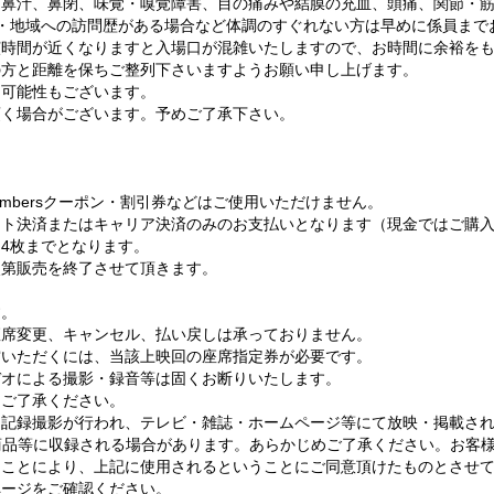
、鼻汁、鼻閉、味覚・嗅覚障害、目の痛みや結膜の充血、頭痛、関節・
・地域への訪問歴がある場合など体調のすぐれない方は早めに係員まで
演時間が近くなりますと入場口が混雑いたしますので、お時間に余裕を
の方と距離を保ちご整列下さいますようお願い申し上げます。
る可能性もございます。
頂く場合がございます。予めご了承下さい。
embersクーポン・割引券などはご使用いただけません。
ット決済またはキャリア決済のみのお支払いとなります（現金ではご購
4枚までとなります。
次第販売を終了させて頂きます。
す。
座席変更、キャンセル、払い戻しは承っておりません。
賞いただくには、当該上映回の座席指定券が必要です。
デオによる撮影・録音等は固くお断りいたします。
、ご了承ください。
、記録撮影が行われ、テレビ・雑誌・ホームページ等にて放映・掲載さ
商品等に収録される場合があります。あらかじめご了承ください。お客
たことにより、上記に使用されるということにご同意頂けたものとさせ
ページをご確認ください。