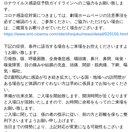
ロナウイルス感染症予防ガイドラインへのご協力をお願い致しま
す。
コロナ感染症対策につきましては、劇場ホームページの注意事項を
必ずご確認のうえ、ご参加ください。ご協力いただけない場合に
は、ご鑑賞をお断りさせていただく場合がございます。
https://www.smt-cinema.com/site/shinjuku/news/detail/029156.html
下記の症状、条件に該当する場合もご来場をお控えくださいますよ
うお願い致します。
①発熱、咳、呼吸困難、全身倦怠感、咽頭痛、鼻汁、鼻閉、味覚・
嗅覚障害、目の痛みや結膜の充血、頭痛、関節・筋肉痛、下痢、嘔
気・嘔吐。
②2週間以内に感染が引き続き拡大している国・地域への訪問歴が
ある場合など体調のすぐれない方は早めに係員までお知らせくださ
い。
準備が出来次第、ご入場を開始致します。開演時間が近くなります
と入場口が混雑いたしますので、お時間に余裕をもってのご来場を
お願い致します。
ご入場に関しては、係の者の指示に従い、前の方と距離を保ちご整
列下さいますようお願い申し上げます。
当日までの情勢により、上記対応が変更になる可能性もございま