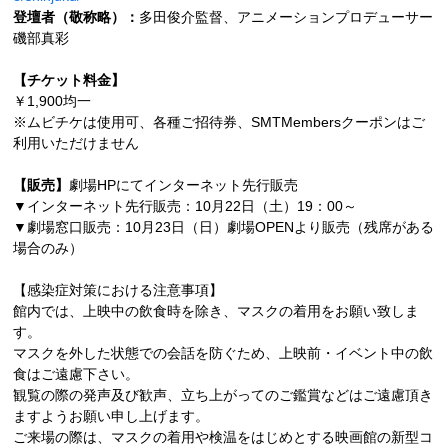
登壇者（敬称略）：
多田俊介監督、アニメーションプロデューサー
磯部真彩
【チケット料金】
￥1,900均一
※ムビチケは使用可、各種ご招待券、SMTMembersクーポンはご
利用いただけません
【販売】
劇場HPにてインターネット先行販売
▼インターネット先行販売：10月22日（土）19：00～
▼劇場窓口販売：10月23日（日）劇場OPENより販売（残席がある
場合のみ）
【感染症対策における注意事項】
館内では、上映中の飲食時を除き、マスクの着用をお願い致しま
す。
マスクを外した状態での会話を防ぐため、上映前・イベント中の飲
食はご遠慮下さい。
観覧の際の発声及び歓声、立ち上がってのご鑑賞などはご遠慮頂き
ますようお願い申し上げます。
ご来場の際は、マスクの着用や検温をはじめとする映画館の新型コ