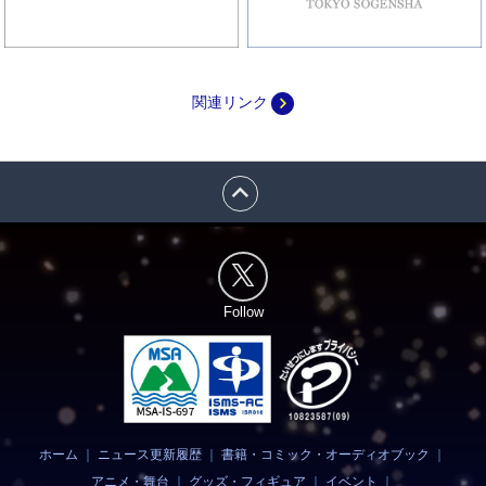
navigate_next
関連リンク
expand_less
Follow
ホーム
｜
ニュース更新履歴
｜
書籍・コミック・オーディオブック
｜
アニメ・舞台
｜
グッズ・フィギュア
｜
イベント
｜