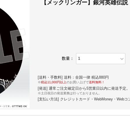
【メックリンガー】銀河英雄伝説 
expand_more
数量：
[送料・手数料] 送料：全国一律 税込880円
※
税込11,000円以上
のお買い上げで
送料無料！
[発送] 通常ご注文確定日から5営業日以内に発送予定。
※土日祝日の発送業務は行っておりません。
[支払い方法] クレジットカード・WebMoney・Web