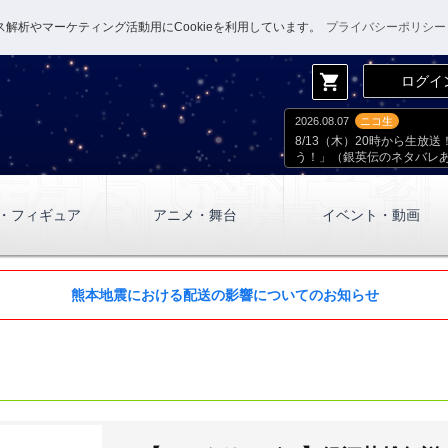
解析やマーケティング活動用にCookieを利用しています。
プライバシーポリシー
shopping_cart
ログイ
2026.08.07
ニコ生
8/13（木）20時から生
う！」（銀英伝のネタバレ
・フィギュア
アニメ・舞台
イベント・動画
熊本地震における配送の影響についてのお知らせ