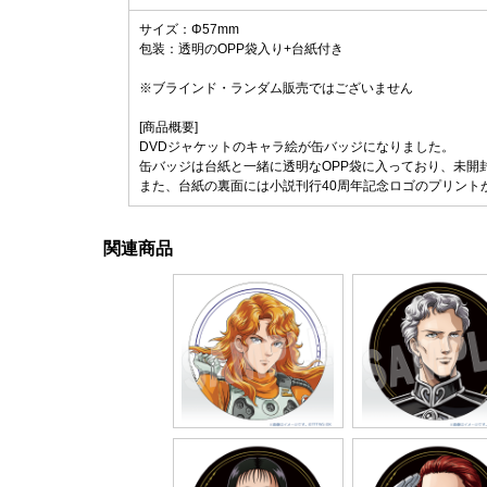
サイズ：Φ57mm
包装：透明のOPP袋入り+台紙付き
※ブラインド・ランダム販売ではございません
[商品概要]
DVDジャケットのキャラ絵が缶バッジになりました。
缶バッジは台紙と一緒に透明なOPP袋に入っており、未開
また、台紙の裏面には小説刊行40周年記念ロゴのプリント
関連商品