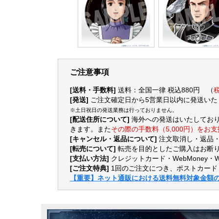
ご注意事項
[送料・手数料]
送料：全国一律 税込880円 （
税
[発送]
ご注文確定日から5営業日以内に発送いた
※土日祝日の発送業務は行っておりません。
[配送住所について]
海外への発送はいたしてお
きます。また
その際の手数料（5,000円）をお
[キャンセル・返品について]
注文取消し・返品
[転売について]
転売を目的としたご購入はお断り
[支払い方法]
クレジットカード・WebMoney・
[ご注文特典]
1回のご注文につき、ポストカード
【重要】ネット通販における送料無料対象金額