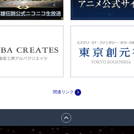
navigate_next
関連リンク
expand_less