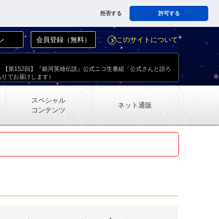
拒否する
許可する
ン
会員登録（無料）
このサイトについて
navigate_next
放送！【第152回】『銀河英雄伝説』公式ニコ生番組「公式さんと語ろ
ありでお届けします）
スペシャル
ネット通販
コンテンツ