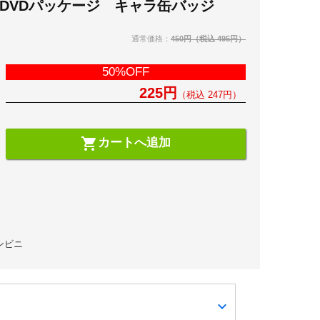
DVDパッケージ キャラ缶バッジ
通常価格：
450円
（税込 495円）
50%OFF
225円
（税込 247円）
shopping_cart
カートへ追加
コンビニ
expand_more