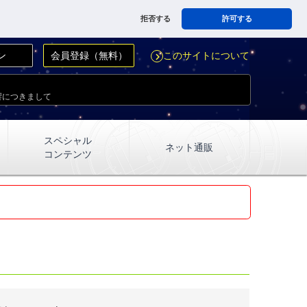
拒否する
許可する
ン
会員登録（無料）
このサイトについて
navigate_next
響につきまして
スペシャル
ネット通販
コンテンツ