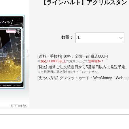
【ラインハルト】アクリルスタン
expand_more
数量：
[送料・手数料] 送料：全国一律 税込880円
※
税込11,000円以上
のお買い上げで
送料無料！
[発送] 通常ご注文確定日から5営業日以内に発送予定。
※土日祝日の発送業務は行っておりません。
[支払い方法] クレジットカード・WebMoney・Web