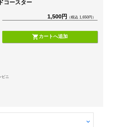
ドコースター
1,500円
（税込 1,650円）
shopping_cart
カートへ追加
コンビニ
expand_more