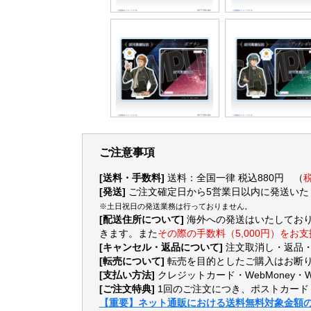
ご注意事項
[送料・手数料]
送料：全国一律 税込880円 （
税
[発送]
ご注文確定日から5営業日以内に発送いた
※土日祝日の発送業務は行っておりません。
[配送住所について]
海外への発送はいたしてお
きます。また
その際の手数料（5,000円）をお
[キャンセル・返品について]
注文取消し・返品
[転売について]
転売を目的としたご購入はお断り
[支払い方法]
クレジットカード・WebMoney・
[ご注文特典]
1回のご注文につき、ポストカード
【重要】ネット通販における送料無料対象金額