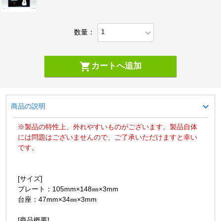
expand_more
数量：
shopping_cart
カートへ追加
expand_more
商品の説明
※製品の特性上、外れやすいものがございます。製品自体
には問題はございませんので、ご了承いただけますと幸い
です。
[サイズ]
プレート：105mm×148㎜×3mm
台座：47mm×34㎜×3mm
[商品概要]