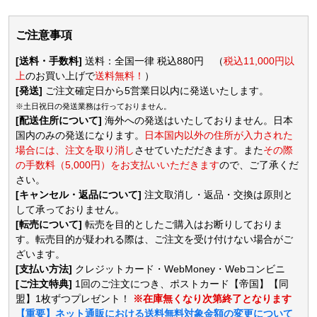
ご注意事項
[送料・手数料]
送料：全国一律 税込880円 （
税込11,000円以
上
のお買い上げで
送料無料！
）
[発送]
ご注文確定日から5営業日以内に発送いたします。
※土日祝日の発送業務は行っておりません。
[配送住所について]
海外への発送はいたしておりません。日本
国内のみの発送になります。
日本国内以外の住所が入力された
場合には、注文を取り消し
させていただだきます。また
その際
の手数料（5,000円）をお支払いいただきます
ので、ご了承くだ
さい。
[キャンセル・返品について]
注文取消し・返品・交換は原則と
して承っておりません。
[転売について]
転売を目的としたご購入はお断りしておりま
す。転売目的が疑われる際は、ご注文を受け付けない場合がご
ざいます。
[支払い方法]
クレジットカード・WebMoney・Webコンビニ
[ご注文特典]
1回のご注文につき、ポストカード【帝国】【同
盟】1枚ずつプレゼント！
※在庫無くなり次第終了となります
【重要】ネット通販における送料無料対象金額の変更について