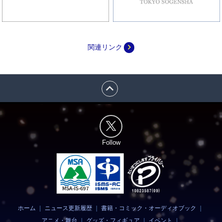
navigate_next
関連リンク
expand_less
Follow
ホーム
｜
ニュース更新履歴
｜
書籍・コミック・オーディオブック
｜
アニメ・舞台
｜
グッズ・フィギュア
｜
イベント
｜