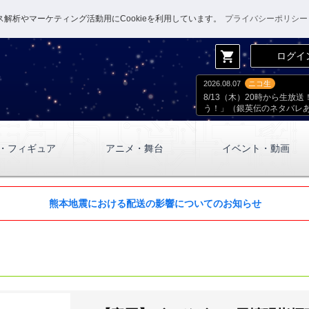
解析やマーケティング活動用にCookieを利用しています。
プライバシーポリシー
shopping_cart
ログイ
2026.08.07
ニコ生
8/13（木）20時から生
う！」（銀英伝のネタバレ
・フィギュア
アニメ・舞台
イベント・動画
熊本地震における配送の影響についてのお知らせ