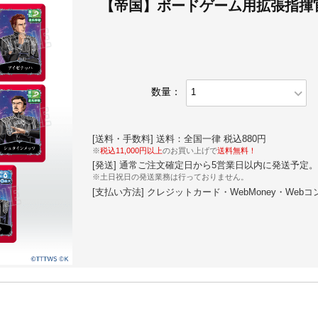
【帝国】ボードゲーム用拡張指揮
expand_more
数量：
[送料・手数料] 送料：全国一律 税込880円
※
税込11,000円以上
のお買い上げで
送料無料！
[発送] 通常ご注文確定日から5営業日以内に発送予定。
※土日祝日の発送業務は行っておりません。
[支払い方法] クレジットカード・WebMoney・Web