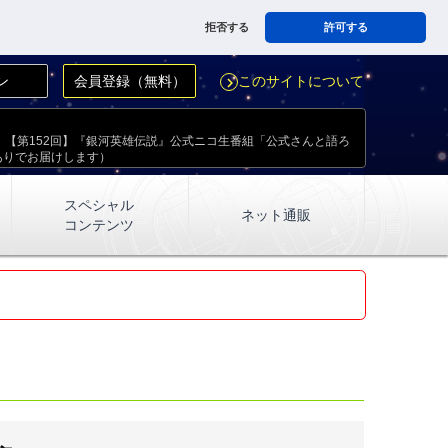
拒否する
許可する
ン
会員登録（無料）
このサイトについて
navigate_next
放送！【第152回】『銀河英雄伝説』公式ニコ生番組「公式さんと語ろ
ありでお届けします）
スペシャル
ネット通販
コンテンツ