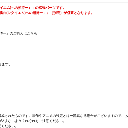
クイエム)への招待ー』」の拡張パーツです。
魂曲(レクイエム)への招待ー』」（別売）が必要となります。
招待ー』のご購入はこちら
ります。
構成されたものです。原作やアニメの設定とは一部異なる場合がございますので、あ
み込まないようくれぐれもご注意ください。
認ください。