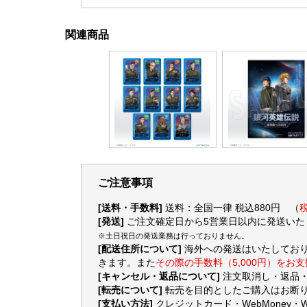
関連商品
ご注意事項
[送料・手数料]
送料：全国一律 税込880円 （
税
[発送]
ご注文確定日から5営業日以内に発送いた
※土日祝日の発送業務は行っておりません。
[配送住所について]
海外への発送はいたしてお
きます。また
その際の手数料（5,000円）をお
[キャンセル・返品について]
注文取消し・返品
[転売について]
転売を目的としたご購入はお断り
[支払い方法]
クレジットカード・WebMoney・