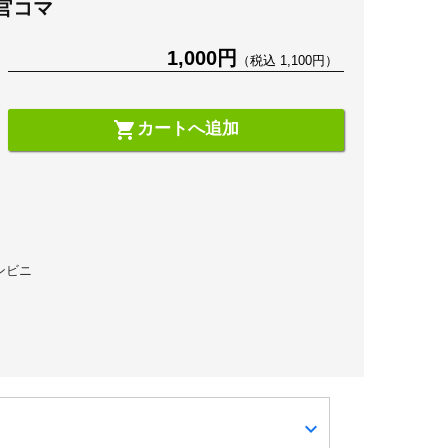
官コマ
1,000円
（税込 1,100円）
shopping_cart
カートへ追加
コンビニ
expand_more