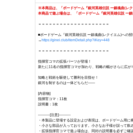
※本商品は、「ボードゲーム『銀河英雄伝説 ー鎮魂曲(レ
本商品で遊ぶ場合は、 「ボードゲーム『銀河英雄伝説 ー鎮
＝＝＝＝＝＝＝＝＝＝＝＝＝＝＝＝＝＝＝＝
■ボードゲーム『銀河英雄伝説 ー鎮魂曲(レクイエム)への
→
https://ginei.club/itemDetail.php?iKey=448
＝＝＝＝＝＝＝＝＝＝＝＝＝＝＝＝＝＝＝＝
指揮官コマの拡張パーツが登場！
新たに11名の指揮官コマが加わり、戦略の幅がさらに広が
知略と戦術を駆使して勝利を目指せ！
銀河を制するのは一体どちらだ――
[内容物]
指揮官コマ：11枚
説明書：1枚
----------[注意]----------
・本製品に登場する設定および表現は、ボードゲーム用に
・小さな部品が入っております。小さなお子様が誤って飲
・拡張指揮官コマで遊ぶ場合は、同封の説明書を必ずご確