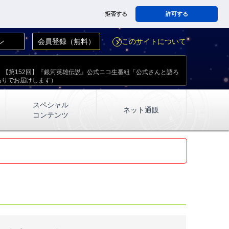
拒否する
許可する
ン
会員登録（無料）
このサイトについて
navigate_next
放送！【第152回】『銀河英雄伝説』公式ニコ生番組「公式さんと語ろ
ありでお届けします）
スペシャル
ネット通販
コンテンツ