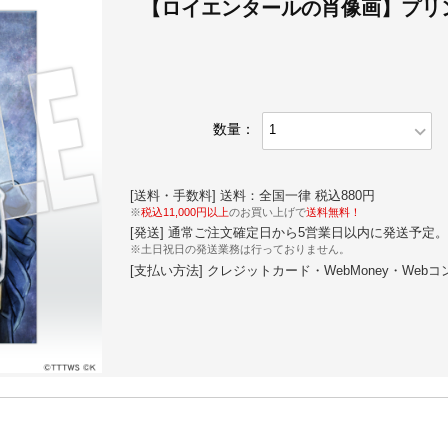
【ロイエンタールの肖像画】プリ
expand_more
数量：
[送料・手数料] 送料：全国一律 税込880円
※
税込11,000円以上
のお買い上げで
送料無料！
[発送] 通常ご注文確定日から5営業日以内に発送予定。
※土日祝日の発送業務は行っておりません。
[支払い方法] クレジットカード・WebMoney・Web