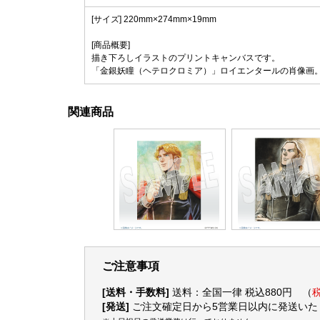
[サイズ] 220mm×274mm×19mm
[商品概要]
描き下ろしイラストのプリントキャンバスです。
「金銀妖瞳（ヘテロクロミア）」ロイエンタールの肖像画
関連商品
ご注意事項
[送料・手数料]
送料：全国一律 税込880円 （
税
[発送]
ご注文確定日から5営業日以内に発送いた