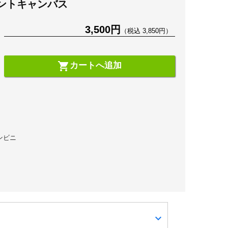
ントキャンバス
3,500円
（税込 3,850円）
shopping_cart
カートへ追加
コンビニ
expand_more