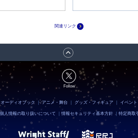
navigate_next
関連リンク
expand_less
Follow
・オーディオブック
｜
アニメ・舞台
｜
グッズ・フィギュア
｜
イベント
個人情報の取り扱いについて
｜
情報セキュリティ基本方針
｜
特定商取