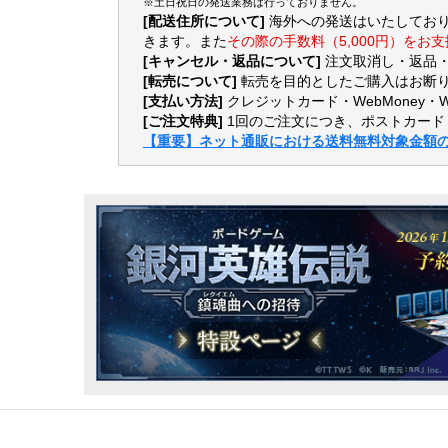
※土日祝日の発送業務は行っておりません。
[配送住所について]
海外への発送はいたしてお
きます。また
その際の手数料（5,000円）をお
[キャンセル・返品について]
注文取消し・返品
[転売について]
転売を目的としたご購入はお断り
[支払い方法]
クレジットカード・WebMoney・
[ご注文特典]
1回のご注文につき、ポストカード
【重要】ネット通販における送料無料対象金額