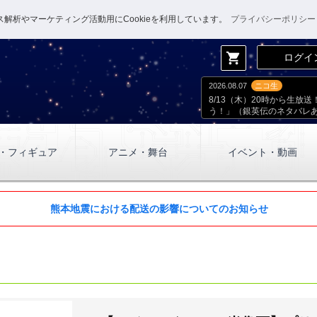
解析やマーケティング活動用にCookieを利用しています。
プライバシーポリシー
shopping_cart
ログイ
2026.08.07
ニコ生
8/13（木）20時から生
う！」（銀英伝のネタバレ
・フィギュア
アニメ・舞台
イベント・動画
熊本地震における配送の影響についてのお知らせ