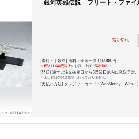
銀河英雄伝説 フリート・ファイル
売り切れ
[送料・手数料] 送料：全国一律 税込880円
※
税込11,000円以上
のお買い上げで
送料無料！
[発送] 通常ご注文確定日から5営業日以内に発送予定。
※土日祝日の発送業務は行っておりません。
[支払い方法] クレジットカード・WebMoney・Web