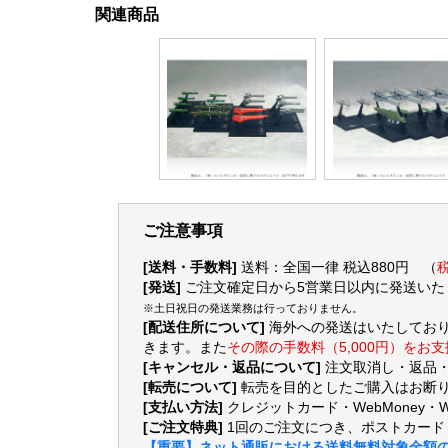
関連商品
ご注意事項
[送料・手数料]
送料：全国一律 税込880円 （
税
[発送]
ご注文確定日から5営業日以内に発送いた
※土日祝日の発送業務は行っておりません。
[配送住所について]
海外への発送はいたしてお
きます。また
その際の手数料（5,000円）をお
[キャンセル・返品について]
注文取消し・返品
[転売について]
転売を目的としたご購入はお断り
[支払い方法]
クレジットカード・WebMoney・
[ご注文特典]
1回のご注文につき、ポストカード
【重要】ネット通販における送料無料対象金額