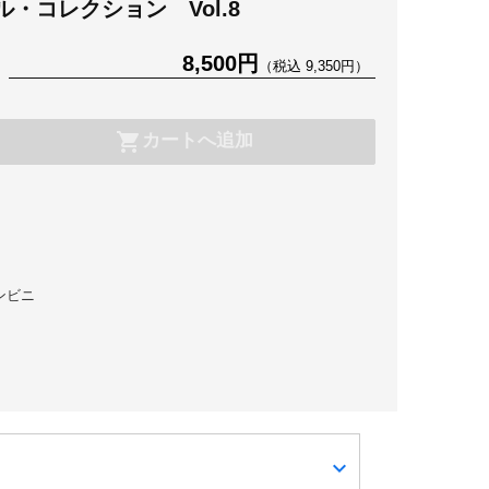
・コレクション Vol.8
8,500円
（税込 9,350円）
shopping_cart
カートへ追加
コンビニ
expand_more