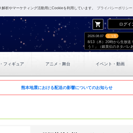
解析やマーケティング活動用にCookieを利用しています。
プライバシーポリシー
shopping_cart
ログイ
2026.08.07
ニコ生
8/13（木）20時から生
う！」（銀英伝のネタバレ
・フィギュア
アニメ・舞台
イベント・動画
熊本地震における配送の影響についてのお知らせ