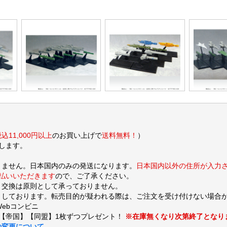
込11,000円以上
のお買い上げで
送料無料！
）
します。
りません。日本国内のみの発送になります。
日本国内以外の住所が入力
支払いいただきます
ので、ご了承ください。
・交換は原則として承っておりません。
しております。転売目的が疑われる際は、ご注文を受け付けない場合
Webコンビニ
【帝国】【同盟】1枚ずつプレゼント！
※在庫無くなり次第終了となり
の変更について