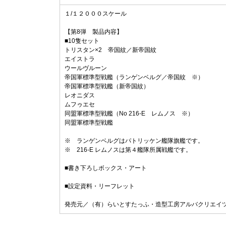
１/１２０００スケール
【第8弾 製品内容】
■10隻セット
トリスタン×2 帝国紋／新帝国紋
エイストラ
ウールヴルーン
帝国軍標準型戦艦（ランゲンベルグ／帝国紋 ※）
帝国軍標準型戦艦（新帝国紋）
レオニダス
ムフゥエセ
同盟軍標準型戦艦（No 216-E レムノス ※）
同盟軍標準型戦艦
※ ランゲンベルグはパトリッケン艦隊旗艦です。
※ 216-E レムノスは第４艦隊所属戦艦です。
■書き下ろしボックス・アート
■設定資料・リーフレット
発売元／（有）らいとすたっふ・造型工房アルバクリエ