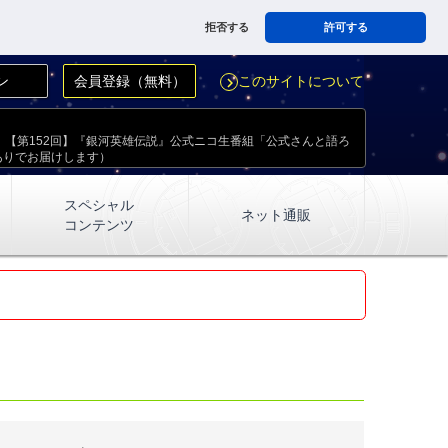
拒否する
許可する
ン
会員登録（無料）
このサイトについて
navigate_next
放送！【第152回】『銀河英雄伝説』公式ニコ生番組「公式さんと語ろ
ありでお届けします）
スペシャル
ネット通販
コンテンツ