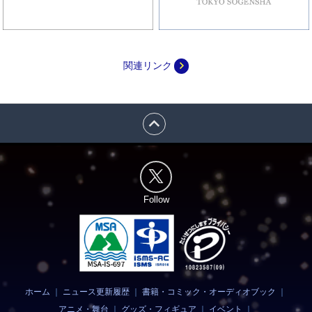
navigate_next
関連リンク
expand_less
Follow
ホーム
｜
ニュース更新履歴
｜
書籍・コミック・オーディオブック
｜
アニメ・舞台
｜
グッズ・フィギュア
｜
イベント
｜