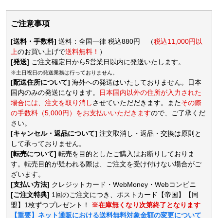
ご注意事項
[送料・手数料]
送料：全国一律 税込880円 （
税込11,000円以
上
のお買い上げで
送料無料！
）
[発送]
ご注文確定日から5営業日以内に発送いたします。
※土日祝日の発送業務は行っておりません。
[配送住所について]
海外への発送はいたしておりません。日本
国内のみの発送になります。
日本国内以外の住所が入力された
場合には、注文を取り消し
させていただだきます。また
その際
の手数料（5,000円）をお支払いいただきます
ので、ご了承くだ
さい。
[キャンセル・返品について]
注文取消し・返品・交換は原則と
して承っておりません。
[転売について]
転売を目的としたご購入はお断りしておりま
す。転売目的が疑われる際は、ご注文を受け付けない場合がご
ざいます。
[支払い方法]
クレジットカード・WebMoney・Webコンビニ
[ご注文特典]
1回のご注文につき、ポストカード【帝国】【同
盟】1枚ずつプレゼント！
※在庫無くなり次第終了となります
【重要】ネット通販における送料無料対象金額の変更について