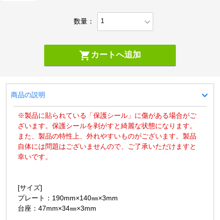
expand_more
数量：
shopping_cart
カートへ追加
expand_more
商品の説明
※製品に貼られている「保護シール」に傷がある場合がご
ざいます。保護シールを剥がすと綺麗な状態になります。
また、製品の特性上、外れやすいものがございます。製品
自体には問題はございませんので、ご了承いただけますと
幸いです。
[サイズ]
プレート：190mm×140㎜×3mm
台座：47mm×34㎜×3mm