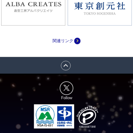
navigate_next
関連リンク
expand_less
Follow