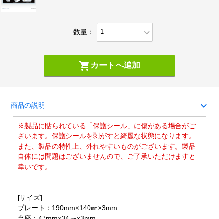
expand_more
数量：
shopping_cart
カートへ追加
expand_more
商品の説明
※製品に貼られている「保護シール」に傷がある場合がご
ざいます。保護シールを剥がすと綺麗な状態になります。
また、製品の特性上、外れやすいものがございます。製品
自体には問題はございませんので、ご了承いただけますと
幸いです。
[サイズ]
プレート：190mm×140㎜×3mm
台座：47mm×34㎜×3mm