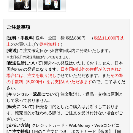
ご注意事項
[送料・手数料]
送料：全国一律 税込880円 （
税込11,000円以
上
のお買い上げで
送料無料！
）
[発送]
ご注文確定日から5営業日以内に発送いたします。
※土日祝日の発送業務は行っておりません。
[配送住所について]
海外への発送はいたしておりません。日本
国内のみの発送になります。
日本国内以外の住所が入力された
場合には、注文を取り消し
させていただだきます。また
その際
の手数料（5,000円）をお支払いいただきます
ので、ご了承くだ
さい。
[キャンセル・返品について]
注文取消し・返品・交換は原則と
して承っておりません。
[転売について]
転売を目的としたご購入はお断りしておりま
す。転売目的が疑われる際は、ご注文を受け付けない場合がご
ざいます。
[支払い方法]
クレジットカード・WebMoney・Webコンビニ
[ご注文特典]
1回のご注文につき、ポストカード【帝国】【同