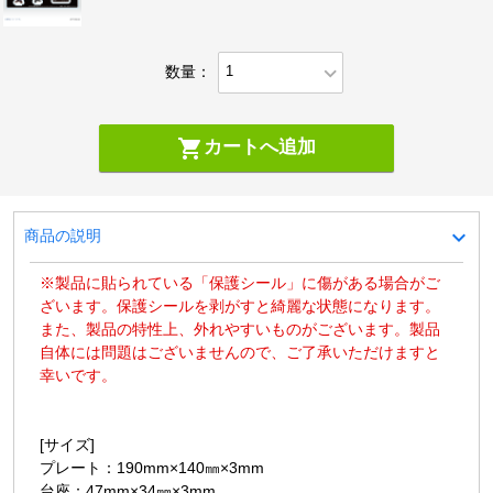
expand_more
数量：
shopping_cart
カートへ追加
expand_more
商品の説明
※製品に貼られている「保護シール」に傷がある場合がご
ざいます。保護シールを剥がすと綺麗な状態になります。
また、製品の特性上、外れやすいものがございます。製品
自体には問題はございませんので、ご了承いただけますと
幸いです。
[サイズ]
プレート：190mm×140㎜×3mm
台座：47mm×34㎜×3mm