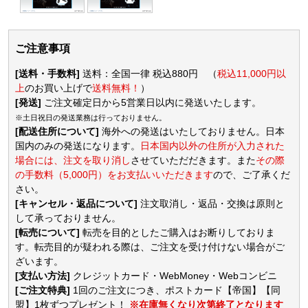
ご注意事項
[送料・手数料]
送料：全国一律 税込880円 （
税込11,000円以
上
のお買い上げで
送料無料！
）
[発送]
ご注文確定日から5営業日以内に発送いたします。
※土日祝日の発送業務は行っておりません。
[配送住所について]
海外への発送はいたしておりません。日本
国内のみの発送になります。
日本国内以外の住所が入力された
場合には、注文を取り消し
させていただだきます。また
その際
の手数料（5,000円）をお支払いいただきます
ので、ご了承くだ
さい。
[キャンセル・返品について]
注文取消し・返品・交換は原則と
して承っておりません。
[転売について]
転売を目的としたご購入はお断りしておりま
す。転売目的が疑われる際は、ご注文を受け付けない場合がご
ざいます。
[支払い方法]
クレジットカード・WebMoney・Webコンビニ
[ご注文特典]
1回のご注文につき、ポストカード【帝国】【同
盟】1枚ずつプレゼント！
※在庫無くなり次第終了となります