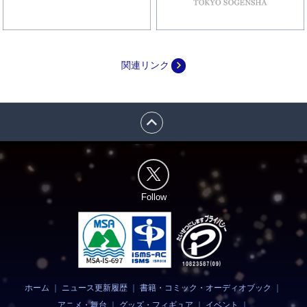
navigate_next
関連リンク
expand_less
Follow
ホーム
｜
ニュース更新履歴
｜
書籍・コミック・オーディオブック
｜
アニメ・舞台
｜
グッズ・フィギュア
｜
イベント
｜