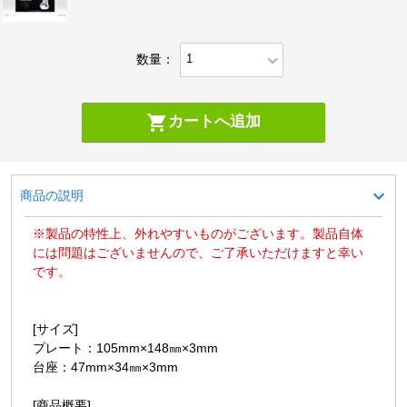
expand_more
数量：
shopping_cart
カートへ追加
expand_more
商品の説明
※製品の特性上、外れやすいものがございます。製品自体
には問題はございませんので、ご了承いただけますと幸い
です。
[サイズ]
プレート：105mm×148㎜×3mm
台座：47mm×34㎜×3mm
[商品概要]