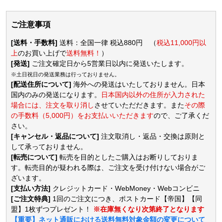
ご注意事項
[送料・手数料]
送料：全国一律 税込880円 （
税込11,000円以
上
のお買い上げで
送料無料！
）
[発送]
ご注文確定日から5営業日以内に発送いたします。
※土日祝日の発送業務は行っておりません。
[配送住所について]
海外への発送はいたしておりません。日本
国内のみの発送になります。
日本国内以外の住所が入力された
場合には、注文を取り消し
させていただだきます。また
その際
の手数料（5,000円）をお支払いいただきます
ので、ご了承くだ
さい。
[キャンセル・返品について]
注文取消し・返品・交換は原則と
して承っておりません。
[転売について]
転売を目的としたご購入はお断りしておりま
す。転売目的が疑われる際は、ご注文を受け付けない場合がご
ざいます。
[支払い方法]
クレジットカード・WebMoney・Webコンビニ
[ご注文特典]
1回のご注文につき、ポストカード【帝国】【同
盟】1枚ずつプレゼント！
※在庫無くなり次第終了となります
【重要】ネット通販における送料無料対象金額の変更について