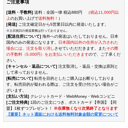
ご注意事項
[送料・手数料]
送料：全国一律 税込880円 （
税込11,000円以
上
のお買い上げで
送料無料！
）
[発送]
ご注文確定日から5営業日以内に発送いたします。
※土日祝日の発送業務は行っておりません。
[配送住所について]
海外への発送はいたしておりません。日本
国内のみの発送になります。
日本国内以外の住所が入力された
場合には、注文を取り消し
させていただだきます。また
その際
の手数料（5,000円）をお支払いいただきます
ので、ご了承くだ
さい。
[キャンセル・返品について]
注文取消し・返品・交換は原則と
して承っておりません。
[転売について]
転売を目的としたご購入はお断りしておりま
す。転売目的が疑われる際は、ご注文を受け付けない場合がご
ざいます。
[支払い方法]
クレジットカード・WebMoney・Webコンビニ
[ご注文特典]
1回のご注文につき、ポストカード【帝国】【同
盟】1枚ずつプレゼント！
※在庫無くなり次第終了となります
【重要】ネット通販における送料無料対象金額の変更について