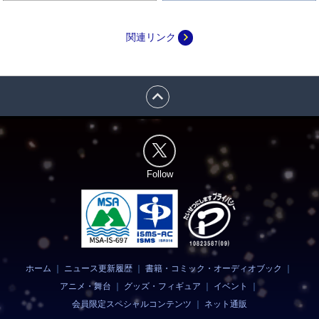
navigate_next
関連リンク
expand_less
Follow
ホーム
｜
ニュース更新履歴
｜
書籍・コミック・オーディオブック
｜
アニメ・舞台
｜
グッズ・フィギュア
｜
イベント
｜
会員限定スペシャルコンテンツ
｜
ネット通販