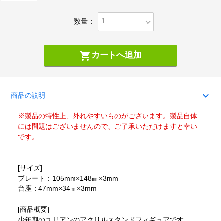
expand_more
数量：
shopping_cart
カートへ追加
expand_more
商品の説明
※製品の特性上、外れやすいものがございます。製品自体
には問題はございませんので、ご了承いただけますと幸い
です。
[サイズ]
プレート：105mm×148㎜×3mm
台座：47mm×34㎜×3mm
[商品概要]
少年期のユリアンのアクリルスタンドフィギュアです。