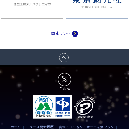
navigate_next
関連リンク
expand_less
Follow
ホーム
｜
ニュース更新履歴
｜
書籍・コミック・オーディオブック
｜