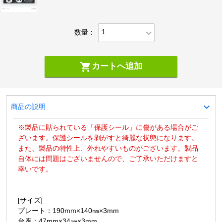
expand_more
数量：
shopping_cart
カートへ追加
expand_more
商品の説明
※製品に貼られている「保護シール」に傷がある場合がご
ざいます。保護シールを剥がすと綺麗な状態になります。
また、製品の特性上、外れやすいものがございます。製品
自体には問題はございませんので、ご了承いただけますと
幸いです。
[サイズ]
プレート：190mm×140㎜×3mm
台座：47mm×34㎜×3mm