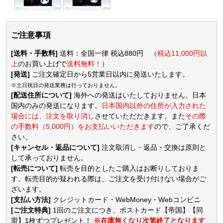
ご注意事項
[送料・手数料]
送料：全国一律 税込880円 （
税込11,000円以
上
のお買い上げで
送料無料！
）
[発送]
ご注文確定日から5営業日以内に発送いたします。
※土日祝日の発送業務は行っておりません。
[配送住所について]
海外への発送はいたしておりません。日本
国内のみの発送になります。
日本国内以外の住所が入力された
場合には、注文を取り消し
させていただだきます。また
その際
の手数料（5,000円）をお支払いいただきます
ので、ご了承くだ
さい。
[キャンセル・返品について]
注文取消し・返品・交換は原則と
して承っておりません。
[転売について]
転売を目的としたご購入はお断りしておりま
す。転売目的が疑われる際は、ご注文を受け付けない場合がご
ざいます。
[支払い方法]
クレジットカード・WebMoney・Webコンビニ
[ご注文特典]
1回のご注文につき、ポストカード【帝国】【同
盟】1枚ずつプレゼント！
※在庫無くなり次第終了となります